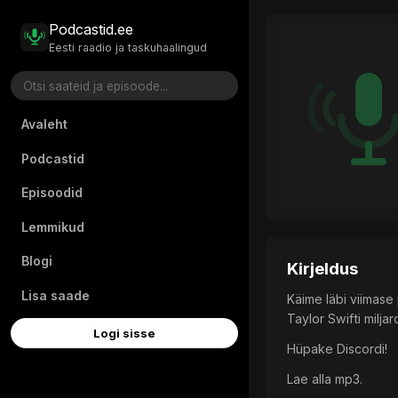
Podcastid.ee
Eesti raadio ja taskuhaalingud
Avaleht
Podcastid
Episoodid
Lemmikud
Blogi
Kirjeldus
Lisa saade
Käime läbi viimas
Taylor Swifti milj
Logi sisse
Hüpake Discordi!
Lae alla mp3.