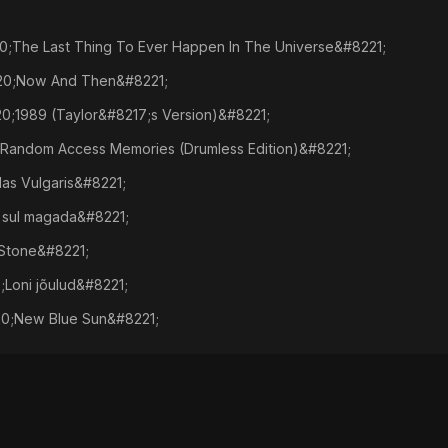
;The Last Thing To Ever Happen In The Universe&#8221;
20;Now And Then&#8221;
20;1989 (Taylor&#8217;s Version)&#8221;
Random Access Memories (Drumless Edition)&#8221;
as Vulgaris&#8221;
e sul magada&#8221;
Stone&#8221;
;Loni jõulud&#8221;
0;New Blue Sun&#8221;