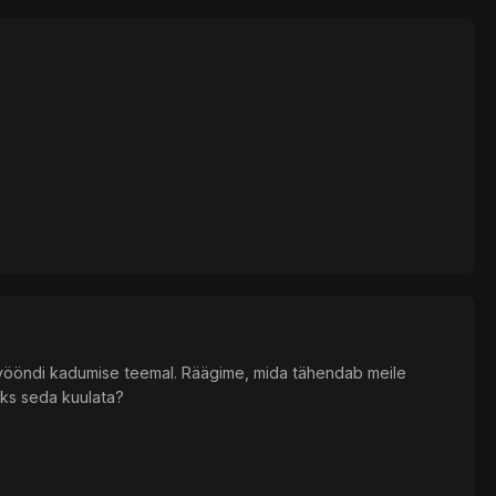
vööndi kadumise teemal. Räägime, mida tähendab meile
aks seda kuulata?