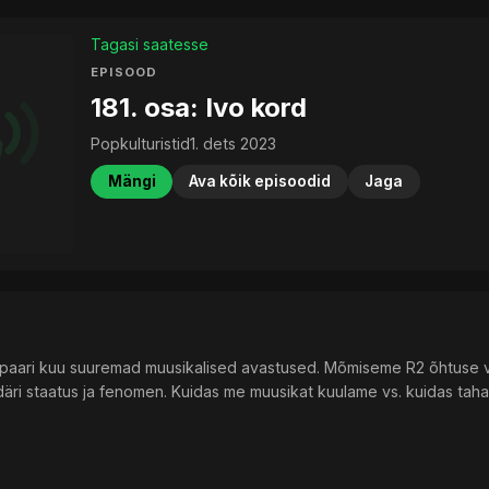
Tagasi saatesse
EPISOOD
181. osa: Ivo kord
Popkulturistid
1. dets 2023
Mängi
Ava kõik episoodid
Jaga
e paari kuu suuremad muusikalised avastused. Mõmiseme R2 õhtuse 
ardäri staatus ja fenomen. Kuidas me muusikat kuulame vs. kuidas tah