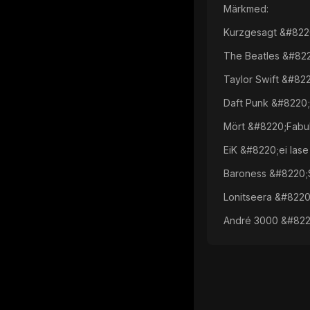
Märkmed:
Kurzgesagt &#8220
The Beatles &#82
Taylor Swift &#82
Daft Punk &#8220;
Mört &#8220;Fabul
EiK &#8220;ei las
Baroness &#8220;
Lonitseera &#8220
André 3000 &#822