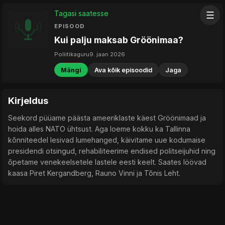
Tagasi saatesse
☰
EPISOOD
Kui palju maksab Gröönimaa?
Poliitikaguru
9. jaan 2026
Mängi
Ava kõik episoodid
Jaga
Kirjeldus
Seekord püüame päästa ameeriklaste käest Gröönimaad ja
hoida alles NATO ühtsust. Aga loeme kokku ka Tallinna
kõnniteedel lesivad lumehanged, käivitame uue kodumaise
presidendi otsingud, rehabiliteerime endised politseijuhid ning
õpetame venekeelsetele lastele eesti keelt. Saates löövad
kaasa Piret Kergandberg, Rauno Vinni ja Tõnis Leht.