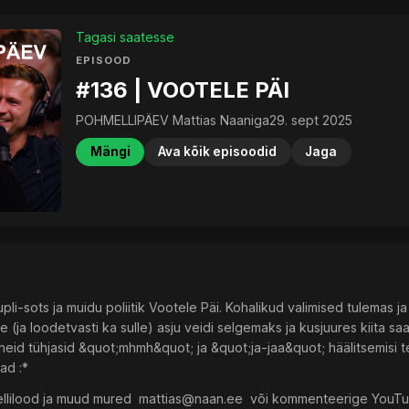
Tagasi saatesse
EPISOOD
#136 | VOOTELE PÄI
POHMELLIPÄEV Mattias Naaniga
29. sept 2025
Mängi
Ava kõik episoodid
Jaga
pli-sots ja muidu poliitik Vootele Päi. Kohalikud valimised tulemas j
e (ja loodetvasti ka sulle) asju veidi selgemaks ja kusjuures kiit
eid tühjasid &quot;mhmh&quot; ja &quot;ja-jaa&quot; häälitsemisi tei
ad :*
ja muud mured ⁠ ⁠⁠⁠⁠⁠⁠⁠⁠⁠⁠⁠⁠⁠⁠
mattias@naan.ee
⁠⁠⁠⁠⁠⁠⁠⁠⁠⁠⁠⁠⁠⁠ ⁠ või kommenteerige YouTub