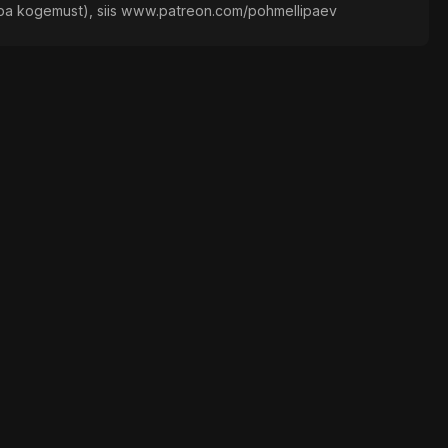
ivaba kogemust), siis ⁠⁠⁠⁠⁠⁠⁠⁠⁠⁠⁠⁠⁠⁠⁠www.patreon.com/pohmellipaev