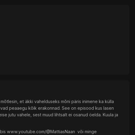
a mõtlesin, et äkki vahelduseks mõni päris inimene ka külla
a saavad peaaegu kõik erakonnad. See on episood kus lasen
se jutu vahele, sest muud lihtsalt ei osanud öelda. Kuula ja
is ⁠⁠⁠⁠⁠⁠⁠⁠⁠⁠⁠⁠⁠⁠⁠www.youtube.com/@MattiasNaan⁠⁠⁠⁠⁠⁠⁠⁠⁠⁠⁠⁠⁠⁠ ⁠ või minge ⁠