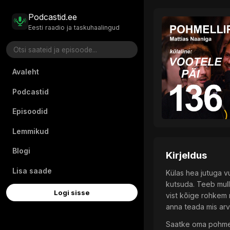
Podcastid.ee
Eesti raadio ja taskuhaalingud
Avaleht
Podcastid
Episoodid
Lemmikud
Blogi
Kirjeldus
Lisa saade
Külas hea jutuga vu
kutsuda. Teeb mull
Logi sisse
vist kõige rohkem n
anna teada mis arv
Saatke oma pohmellilood 