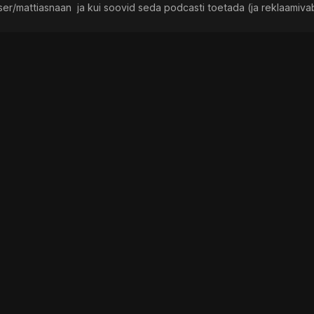
t.com/user/mattiasnaan⁠⁠⁠⁠⁠⁠⁠⁠⁠⁠⁠⁠⁠⁠ ⁠ ja kui soovid seda podcasti toetada (ja reklaam