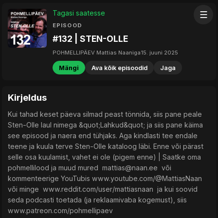
Tagasi saatesse
☰
EPISOOD
#132 | STEN-OLLE
POHMELLIPÄEV Mattias Naaniga
15. juuni 2025
Mängi
Ava kõik episoodid
Jaga
Kirjeldus
Kui tahad keset päeva silmad peast tönnida, siis pane peale
Sten-Olle laul nimega &quot;Lahkud&quot; ja siis pane käima
see episood ja naera end tühjaks. Aga kindlasti tee endale
teene ja kuula terve Sten-Olle kataloog läbi. Enne või pärast
selle osa kuulamist, vahet ei ole (pigem enne) | Saatke oma
pohmellilood ja muud mured ⁠ ⁠⁠⁠⁠⁠⁠⁠⁠⁠⁠
mattias@naan.ee
⁠⁠⁠⁠⁠⁠⁠⁠⁠⁠ ⁠ või
kommenteerige YouTubis ⁠⁠⁠⁠⁠⁠⁠⁠⁠⁠⁠www.youtube.com/@MattiasNaan⁠⁠⁠⁠⁠⁠⁠⁠⁠⁠ ⁠
või minge ⁠ ⁠⁠⁠⁠⁠⁠⁠⁠⁠⁠www.reddit.com/user/mattiasnaan⁠⁠⁠⁠⁠⁠⁠⁠⁠⁠ ⁠ ja kui soovid
seda podcasti toetada (ja reklaamivaba kogemust), siis
⁠⁠⁠⁠⁠⁠⁠⁠⁠⁠⁠www.patreon.com/pohmellipaev