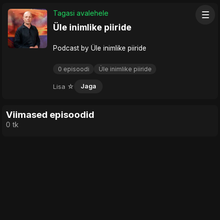
Tagasi avalehele
☰
Üle inimlike piiride
Podcast by Üle inimlike piiride
0 episoodi
Üle inimlike piiride
Lisa ☆
Jaga
Viimased episoodid
0 tk