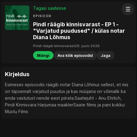
Tagasi saatesse
☰
EPISOOD
Pindi räägib kinnisvarast - EP 1 -
"Varjatud puudused" / külas notar
Diana Lõhmus
Pindi räägib kinnisvarast
26. juuni 2026
Mängi
Ava kõik episoodid
Jaga
Kirjeldus
Esimeses episoodis räägib notar Diana Lõhmus sellest, et mis
on täpsemalt varjatud puudus ja kas müüjana on võimalik ka
enda vastutust nende eest piirata.Saatejuht - Anu Ehrlich,
Pindi Kinnisvara Harjumaa maaklerSaate filmis ja pani kokku:
Mustu Films