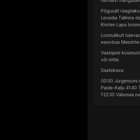
nendest mängudest
Põgusalt räägitaks
Levadia Tallinna d
Kristen Lapa toomi
Loomulikult tulevad
eesotsas Meistrite 
Vaatajate küsimuste
või mitte.
Saatekava:
00:00 Jürgensoni m
Paide-Kalju 41:40 
1:22:30 Välismaa nu