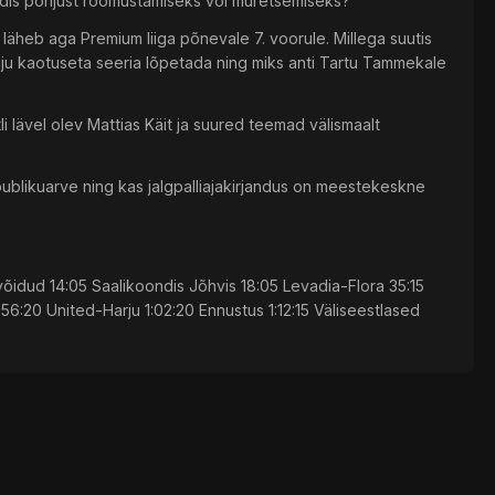
ndis põhjust rõõmustamiseks või muretsemiseks?
läheb aga Premium liiga põnevale 7. voorule. Millega suutis
lju kaotuseta seeria lõpetada ning miks anti Tartu Tammekale
li lävel olev Mattias Käit ja suured teemad välismaalt
 publikuarve ning kas jalgpalliajakirjandus on meestekeskne
õidud 14:05 Saalikoondis Jõhvis 18:05 Levadia-Flora 35:15
:20 United-Harju 1:02:20 Ennustus 1:12:15 Väliseestlased