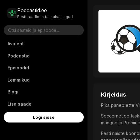
Podcastid.ee
Eesti raadio ja taskuhaalingud
Avaleht
Podcastid
Episoodid
Lemmikud
Blogi
Kirjeldus
Lisa saade
Pika paneb ette V
Soccernet.ee tasku
Logi sisse
mängud ja Premium 
Eesti naiste koond