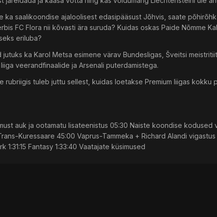
 järeldada ja kaasa võtta ning kas võidumäng Liechtensteini üle a
e ka saalikoondise ajaloolisest edasipääsust Jõhvis, saate põhirõhk 
erbis FC Flora nii kõvasti ära suruda? Kuidas oskas Paide Nõmme Ka
seks eriluba?
 jutuks ka Karol Metsa esimene värav Bundesligas, Šveitsi meistritiit
liiga veerandfinaalide ja Arsenali puterdamistega.
 rubriigis tuleb juttu sellest, kuidas loetakse Premium liigas kokku
ust auk ja ootamatu lisateenistus 05:30 Naiste koondise kodused v
Trans-Kuressaare 45:00 Vaprus-Tammeka + Richard Alandi vigastus 56
rk 1:31:15 Fantasy 1:33:40 Vaatajate küsimused