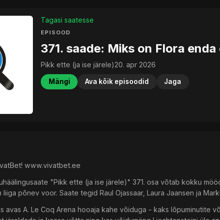
Tagasi saatesse
EPISOOD
371. saade: Miks on Flora enda 
Pikk ette (ja ise järele)
20. apr 2026
Mängi
Ava kõik episoodid
Jaga
ivatBet! www.vivatbet.ee
häälingusaate "Pikk ette (ja ise järele)" 371. osa võtab kokku mö
liiga põnev voor. Saate tegid Raul Ojassaar, Laura Jaansen ja Mar
is avas A. Le Coq Arena hooaja kahe võiduga - kaks lõpuminutite või