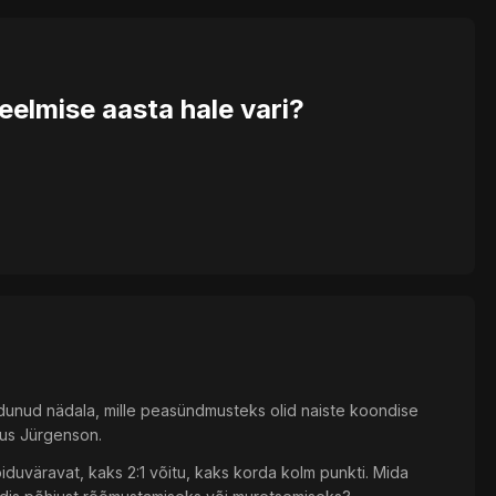
eelmise aasta hale vari?
ödunud nädala, mille peasündmusteks olid naiste koondise
kus Jürgenson.
duväravat, kaks 2:1 võitu, kaks korda kolm punkti. Mida