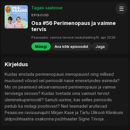
Tagasi saatesse
☰
EPISOOD
Osa #56 Perimenopaus ja vaimne
tervis
Pearaadio: vaimse tervise taskuhääling
15. apr 2026
Mängi
Ava kõik episoodid
Jaga
Kirjeldus
Kuidas eristada perimenopausi menopausist ning millised
muutused võivad sel perioodil naise enesetundes esineda?
Mis on peamised eksiarvamused perimenopausi ja vaimse
tervisega seoses? Kuidas toetada oma vaimset tervist
üleminekuperioodil? Samuti uurime, kas selles perioodis
peitub ka midagi positiivset? Neil teemadel arutlevad
Peaasi.ee ravisuunajuht Mirjam Kase ja Tartu Ülikooli Kliinikumi
üldpsühhiaatria osakonna psühhiaater Signe Tiivoja .