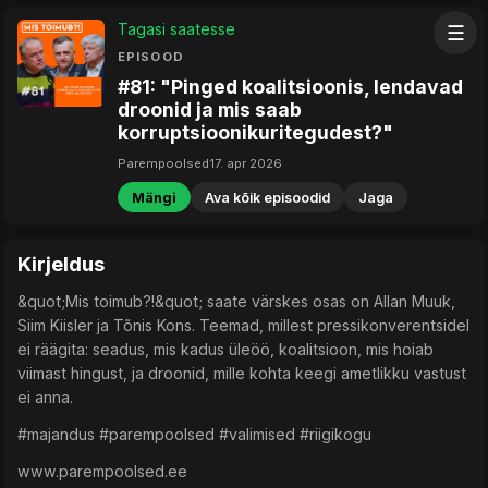
Tagasi saatesse
☰
EPISOOD
#81: "Pinged koalitsioonis, lendavad
droonid ja mis saab
korruptsioonikuritegudest?"
Parempoolsed
17. apr 2026
Mängi
Ava kõik episoodid
Jaga
Kirjeldus
&quot;Mis toimub?!&quot; saate värskes osas on Allan Muuk,
Siim Kiisler ja Tõnis Kons. Teemad, millest pressikonverentsidel
ei räägita: seadus, mis kadus üleöö, koalitsioon, mis hoiab
viimast hingust, ja droonid, mille kohta keegi ametlikku vastust
ei anna.
#majandus #parempoolsed #valimised #riigikogu
www.parempoolsed.ee