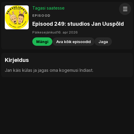
Tagasi saatesse
☰
EPISOOD
Episood 249: stuudios Jan Uuspõld
Päikesejänkud
16. apr 2026
Mängi
Ava kõik episoodid
Jaga
Kirjeldus
Jan käis külas ja jagas oma kogemusi Indiast.