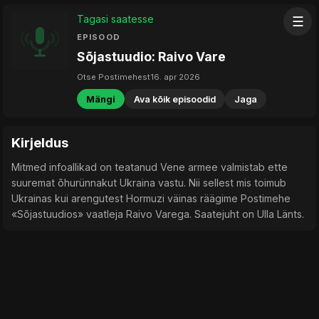
Tagasi saatesse
☰
EPISOOD
Sõjastuudio: Raivo Vare
Otse Postimehest
16. apr 2026
Mängi
Ava kõik episoodid
Jaga
Kirjeldus
Mitmed infoallikad on teatanud Vene armee valmistab ette
suuremat õhurünnakut Ukraina vastu. Nii sellest mis toimub
Ukrainas kui arengutest Hormuzi väinas räägime Postimehe
«Sõjastuudios» vaatleja Raivo Varega. Saatejuht on Ulla Länts.