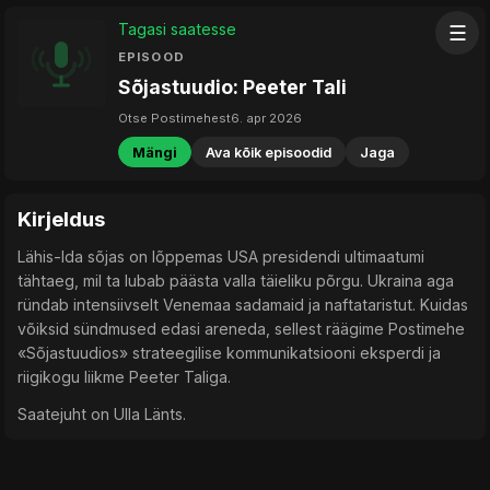
Tagasi saatesse
☰
EPISOOD
Sõjastuudio: Peeter Tali
Otse Postimehest
6. apr 2026
Mängi
Ava kõik episoodid
Jaga
Kirjeldus
Lähis-Ida sõjas on lõppemas USA presidendi ultimaatumi
tähtaeg, mil ta lubab päästa valla täieliku põrgu. Ukraina aga
ründab intensiivselt Venemaa sadamaid ja naftataristut. Kuidas
võiksid sündmused edasi areneda, sellest räägime Postimehe
«Sõjastuudios» strateegilise kommunikatsiooni eksperdi ja
riigikogu liikme Peeter Taliga.
Saatejuht on Ulla Länts.