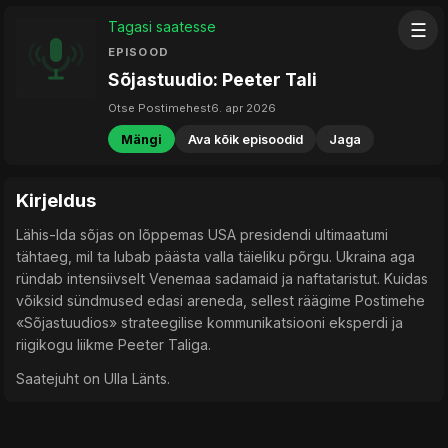
Tagasi saatesse
☰
EPISOOD
Sõjastuudio: Peeter Tali
Otse Postimehest
6. apr 2026
Mängi
Ava kõik episoodid
Jaga
Kirjeldus
Lähis-Ida sõjas on lõppemas USA presidendi ultimaatumi
tähtaeg, mil ta lubab päästa valla täieliku põrgu. Ukraina aga
ründab intensiivselt Venemaa sadamaid ja naftataristut. Kuidas
võiksid sündmused edasi areneda, sellest räägime Postimehe
«Sõjastuudios» strateegilise kommunikatsiooni eksperdi ja
riigikogu liikme Peeter Taliga.
Saatejuht on Ulla Länts.