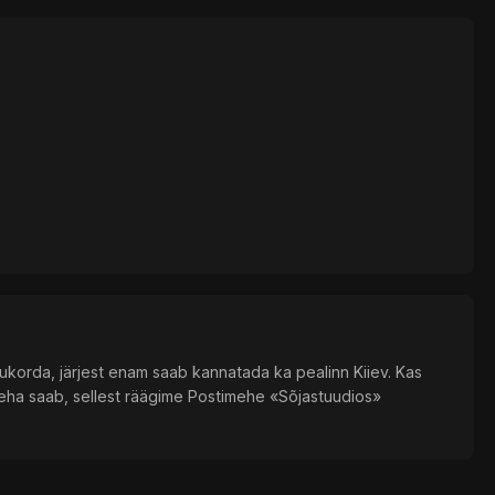
ukorda, järjest enam saab kannatada ka pealinn Kiiev. Kas
teha saab, sellest räägime Postimehe «Sõjastuudios»