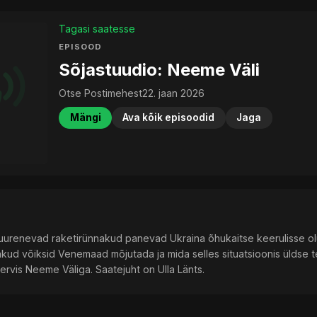
Tagasi saatesse
EPISOOD
Sõjastuudio: Neeme Väli
Otse Postimehest
22. jaan 2026
Mängi
Ava kõik episoodid
Jaga
suurenevad raketirünnakud panevad Ukraina õhukaitse keerulisse ol
kud võiksid Venemaad mõjutada ja mida selles situatsioonis üldse 
servis Neeme Väliga. Saatejuht on Ulla Länts.