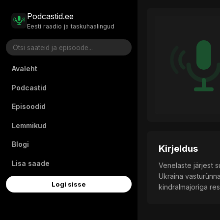
Podcastid.ee
Eesti raadio ja taskuhaalingud
Avaleht
Podcastid
Episoodid
Lemmikud
Blogi
Kirjeldus
Lisa saade
Venelaste järjest 
Ukraina vasturünna
Logi sisse
kindralmajoriga re