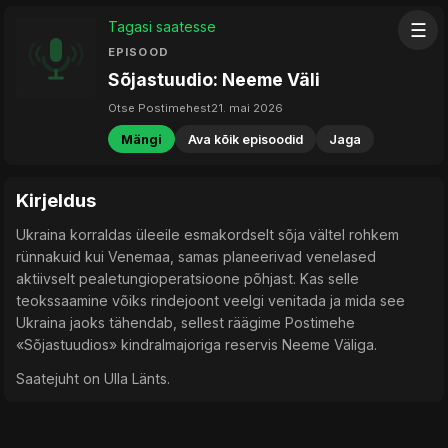
Tagasi saatesse
☰
EPISOOD
Sõjastuudio: Neeme Väli
Otse Postimehest
21. mai 2026
Mängi
Ava kõik episoodid
Jaga
Kirjeldus
Ukraina korraldas üleeile esmakordselt sõja vältel rohkem
rünnakuid kui Venemaa, samas planeerivad venelased
aktiivselt pealetungioperatsioone põhjast. Kas selle
teokssaamine võiks rindejoont veelgi venitada ja mida see
Ukraina jaoks tähendab, sellest räägime Postimehe
«Sõjastuudios» kindralmajoriga reservis Neeme Väliga.
Saatejuht on Ulla Länts.