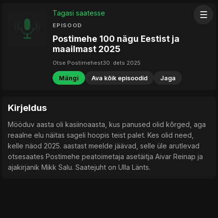
Tagasi saatesse
☰
EPISOOD
Postimehe 100 nägu Eestist ja
maailmast 2025
Otse Postimehest
30. dets 2025
Mängi
Ava kõik episoodid
Jaga
Kirjeldus
Mööduv aasta oli kasiinoaasta, kus panused olid kõrged, aga
reaalne elu näitas sageli hoopis teist palet. Kes olid need,
kelle näod 2025. aastast meelde jäävad, selle üle arutlevad
otsesaates Postimehe peatoimetaja asetäitja Aivar Reinap ja
ajakirjanik Mikk Salu. Saatejuht on Ulla Länts.