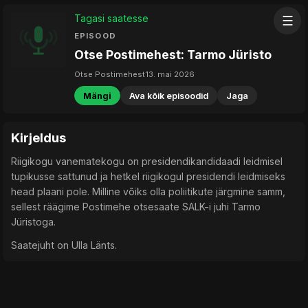
Tagasi saatesse
☰
EPISOOD
Otse Postimehest: Tarmo Jüristo
Otse Postimehest
13. mai 2026
Mängi
Ava kõik episoodid
Jaga
Kirjeldus
Riigikogu vanematekogu on presidendikandidaadi leidmisel
tupikusse sattunud ja hetkel riigikogul presidendi leidmiseks
head plaani pole. Milline võiks olla poliitikute järgmine samm,
sellest räägime Postimehe otsesaate SALK-i juhi Tarmo
Jüristoga.
Saatejuht on Ulla Länts.