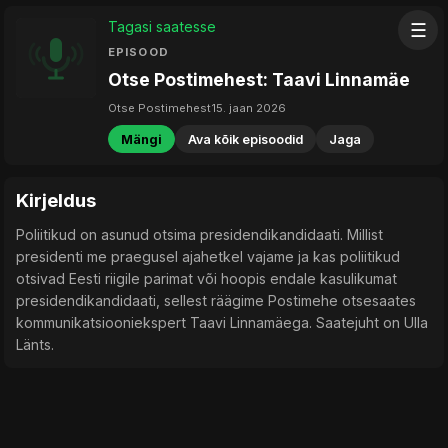
Tagasi saatesse
☰
EPISOOD
Otse Postimehest: Taavi Linnamäe
Otse Postimehest
15. jaan 2026
Mängi
Ava kõik episoodid
Jaga
Kirjeldus
Poliitikud on asunud otsima presidendikandidaati. Millist
presidenti me praegusel ajahetkel vajame ja kas poliitikud
otsivad Eesti riigile parimat või hoopis endale kasulikumat
presidendikandidaati, sellest räägime Postimehe otsesaates
kommunikatsiooniekspert Taavi Linnamäega. Saatejuht on Ulla
Länts.