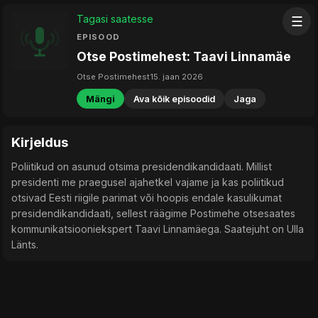
Tagasi saatesse
☰
EPISOOD
Otse Postimehest: Taavi Linnamäe
Otse Postimehest
15. jaan 2026
Mängi
Ava kõik episoodid
Jaga
Kirjeldus
Poliitikud on asunud otsima presidendikandidaati. Millist
presidenti me praegusel ajahetkel vajame ja kas poliitikud
otsivad Eesti riigile parimat või hoopis endale kasulikumat
presidendikandidaati, sellest räägime Postimehe otsesaates
kommunikatsiooniekspert Taavi Linnamäega. Saatejuht on Ulla
Länts.