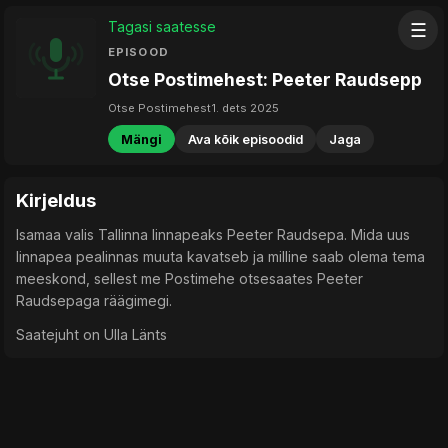
Tagasi saatesse
☰
EPISOOD
Otse Postimehest: Peeter Raudsepp
Otse Postimehest
1. dets 2025
Mängi
Ava kõik episoodid
Jaga
Kirjeldus
Isamaa valis Tallinna linnapeaks Peeter Raudsepa. Mida uus
linnapea pealinnas muuta kavatseb ja milline saab olema tema
meeskond, sellest me Postimehe otsesaates Peeter
Raudsepaga räägimegi.
Saatejuht on Ulla Länts