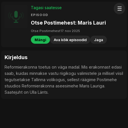
Tagasi saatesse
☰
EPISOOD
Otse Postimehest: Maris Lauri
Otse Postimehest
17. nov 2025
Mängi
Ava kõik episoodid
Jaga
Kirjeldus
Reformierakonna toetus on väga madal. Mis erakonnast edasi
saab, kuidas minnakse vastu riigikogu valimistele ja millisel viisil
tegutsetakse Tallinna volikogus, sellest räägime Postimehe
stuudios Reformierakonna aseesimehe Maris Lauriga.
Saatejuht on Ulla Länts.