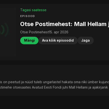
Tagasi saatesse
EPISOOD
Otse Postimehest: Mall Hellam j
Otse Postimehest
15. apr 2026
Mängi
Ava kõik episoodid
Jaga
s on peetud ja nüüd tuleb ungarlastel hakata oma riiki ümber kujunda
timehe otsesaates Avatud Eesti Fondi juhi Mall Hellami ja ajakirjanik 