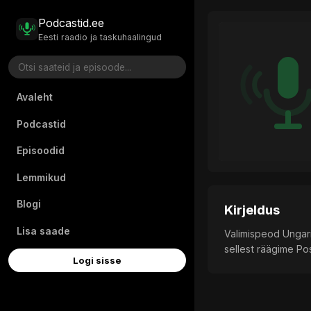
Podcastid.ee
Eesti raadio ja taskuhaalingud
Avaleht
Podcastid
Episoodid
Lemmikud
Blogi
Kirjeldus
Lisa saade
Valimispeod Ungari
sellest räägime Pos
Logi sisse