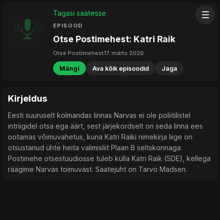
Tagasi saatesse
☰
EPISOOD
Otse Postimehest: Katri Raik
Otse Postimehest
17. märts 2026
Mängi
Ava kõik episoodid
Jaga
Kirjeldus
Eesti suuruselt kolmandas linnas Narvas ei ole poliitilistel
intriigidel otsa ega äärt, sest järjekordselt on seda linna ees
ootamas võimuvahetus, kuna Katri Raiki nimekirja liige on
otsustanud ühte heita valimisliit Plaan B seltskonnaga.
Postimehe otsestuudiosse tuleb külla Katri Raik (SDE), kellega
räägime Narvas toimuvast. Saatejuht on Tarvo Madsen.