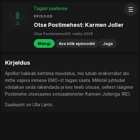
Tagasi saatesse
☰
EPISOOD
Otse Postimehest: Karmen Joller
Otse Postimehest
26. märts 2026
Mängi
Ava kõik episoodid
Jaga
Kirjeldus
Aprillist hakkab kehtima muudatus, mis lubab erakorralist abi
mitte vajava inimese EMO-st tagasi saata. Millistel juhtudel
võidakse seda rakendada ja kes teeb otsuse, sellest räägime
Postimehe otsesaates sotsiaalminister Karmen Jolleriga (RE).
Saatejuht on Ulla Länts.