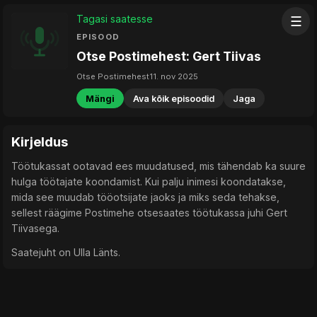
Tagasi saatesse
☰
EPISOOD
Otse Postimehest: Gert Tiivas
Otse Postimehest
11. nov 2025
Mängi
Ava kõik episoodid
Jaga
Kirjeldus
Töötukassat ootavad ees muudatused, mis tähendab ka suure
hulga töötajate koondamist. Kui palju inimesi koondatakse,
mida see muudab tööotsijate jaoks ja miks seda tehakse,
sellest räägime Postimehe otsesaates töötukassa juhi Gert
Tiivasega.
Saatejuht on Ulla Länts.