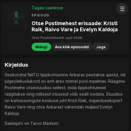
Tagasi saatesse
☰
EPISOOD
Otse Postimehest erisaade: Kristi
Raik, Raivo Vare ja Evelyn Kaldoja
Otse Postimehest
8. juuli 2026
Mängi
Ava kõik episoodid
Jaga
Kirjeldus
Seekordne NATO tippkohtumine Ankaras peetakse ajastul, mil
julgeolekuolukord on eriti ärev mitmel pool maailmas. Räägime
Postimehe otsestuudios sellest, mida tippkohtumisel
räägitakse ning milliseid otsuseid võib sealt oodata. Stuudios
on kaitseuuringute keskuse juht Kristi Raik, majandusekspert
Raivo Vare ning otse Ankarast vahendab muljeid Evelyn
Kaldoja.
Saatejuht on Tarvo Madsen.