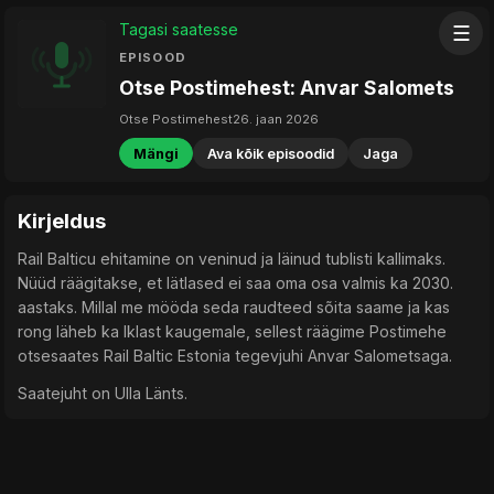
Tagasi saatesse
☰
EPISOOD
Otse Postimehest: Anvar Salomets
Otse Postimehest
26. jaan 2026
Mängi
Ava kõik episoodid
Jaga
Kirjeldus
Rail Balticu ehitamine on veninud ja läinud tublisti kallimaks.
Nüüd räägitakse, et lätlased ei saa oma osa valmis ka 2030.
aastaks. Millal me mööda seda raudteed sõita saame ja kas
rong läheb ka Iklast kaugemale, sellest räägime Postimehe
otsesaates Rail Baltic Estonia tegevjuhi Anvar Salometsaga.
Saatejuht on Ulla Länts.