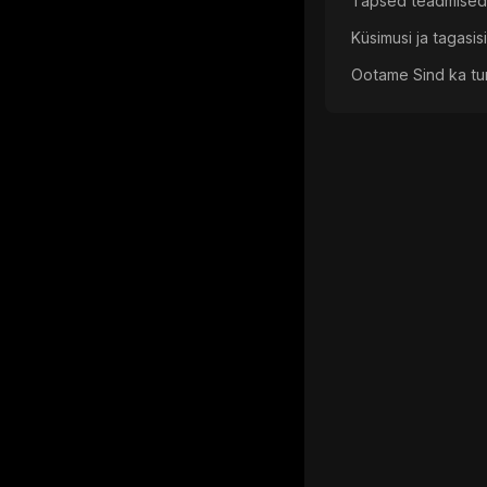
Täpsed teadmised a
Küsimusi ja tagasi
Ootame Sind ka tund