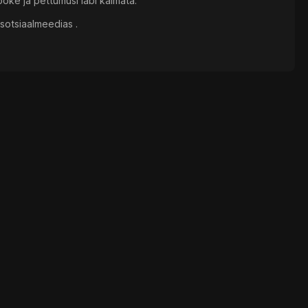
öke ja pettumusi läbi käimata.
sotsiaalmeedias .