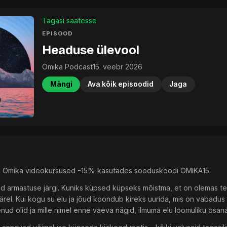
Tagasi saatesse
EPISOOD
Headuse ülevool
Omika Podcast
15. veebr 2026
Mängi
Ava kõik episoodid
Jaga
kõik Omika videokursused -15% kasutades sooduskoodi OMIKA15.
d armastuse järgi. Kuniks küpsed küpseks mõistma, et on olemas tei
 järel. Kui kogu su elu ja jõud koondub kireks uurida, mis on vabadus
ud olid ja mille nimel enne vaeva nägid, ilmuma elu loomuliku osana