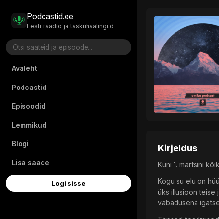
Podcastid.ee
Eesti raadio ja taskuhaalingud
Avaleht
Podcastid
Episoodid
Lemmikud
Blogi
Kirjeldus
Lisa saade
Kuni 1. märtsini 
Kogu su elu on hüü
Logi sisse
üks illusioon teise
vabadusena igatsen