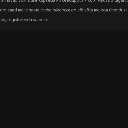
nnavad võimaluse küpseda kiirkeedupotis - kõiki valusaid tagasilö
sidet saad meile saata
michele@omika.ee
või võta meiega ühendust 
i, registreerida saad siit.