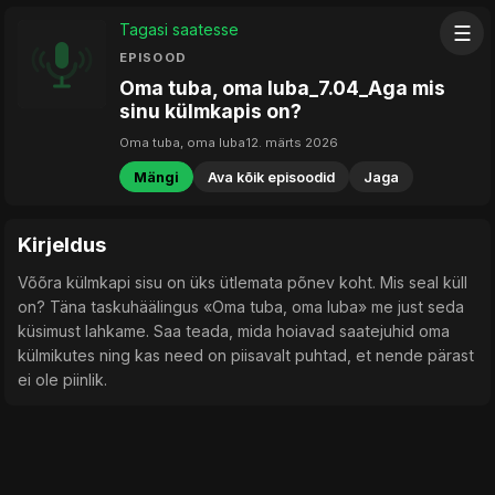
Tagasi saatesse
☰
EPISOOD
Oma tuba, oma luba_7.04_Aga mis
sinu külmkapis on?
Oma tuba, oma luba
12. märts 2026
Mängi
Ava kõik episoodid
Jaga
Kirjeldus
Võõra külmkapi sisu on üks ütlemata põnev koht. Mis seal küll
on? Täna taskuhäälingus «Oma tuba, oma luba» me just seda
küsimust lahkame. Saa teada, mida hoiavad saatejuhid oma
külmikutes ning kas need on piisavalt puhtad, et nende pärast
ei ole piinlik.