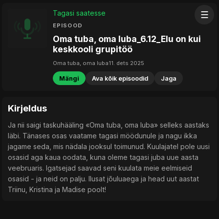
Tagasi saatesse
☰
EPISOOD
Oma tuba, oma luba_6.12_Elu on kui
keskkooli grupitöö
Oma tuba, oma luba
11. dets 2025
Mängi
Ava kõik episoodid
Jaga
Kirjeldus
Ja nii saigi taskuhääling «Oma tuba, oma luba» selleks aastaks
läbi. Tänases osas vaatame tagasi möödunule ja nagu ikka
jagame seda, mis nädala jooksul toimunud. Kuulajatel pole uusi
osasid aga kaua oodata, kuna oleme tagasi juba uue aasta
veebruaris. Igatsejad saavad seni kuulata meie eelmiseid
osasid - ja neid on palju. Ilusat jõuluaega ja head uut aastat
Triinu, Kristina ja Madise poolt!