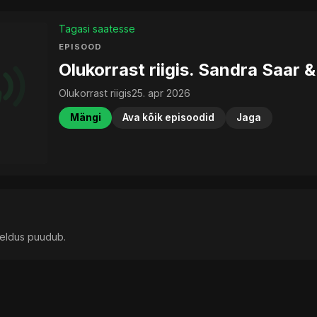
Tagasi saatesse
EPISOOD
Olukorrast riigis. Sandra Saar
Olukorrast riigis
25. apr 2026
Mängi
Ava kõik episoodid
Jaga
rjeldus puudub.