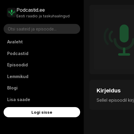
Podcastid.ee
Eesti raadio ja taskuhaalingud
Avaleht
Podcastid
Episoodid
Lemmikud
Blogi
Kirjeldus
Lisa saade
Sellel episoodil ki
Logi sisse