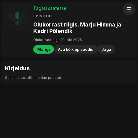
Tagasi saatesse
☰
EPISOOD
Olukorrast riigis. Marju Himma ja
Kadri Põlendik
Olukorrast riigis
10. okt 2025
Mängi
Ava kõik episoodid
Jaga
Kirjeldus
Sellel episoodil kirjeldus puudub.