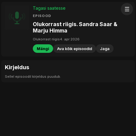
Tagasi saatesse
☰
EPISOOD
Olukorrast riigis. Sandra Saar &
Marju Himma
Olukorrast riigis
4. apr 2026
Mängi
Ava kõik episoodid
Jaga
Kirjeldus
Sellel episoodil kirjeldus puudub.