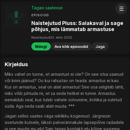
Tagasi saatesse
☰
EPISOOD
Naistejutud Pluss: Salakaval ja sage
põhjus, mis lämmatab armastuse
Naistejutud
23. dets 2025
Mängi
Ava kõik episoodid
Jaga
Kirjeldus
Miks vahel on tunne, et armastust ei ole? On see otsa saanud
või kinni jäänud? Oo kui rahustav on teada: armastus ei kao.
Kus on armastus, seal on alati armastus! See osa selgitab lahti,
miks võib juhtuda nii, et sa seda hetkel ei tunne. Armastus
eemaldub seal, kus tuleb vahele solvumine, kriitika ja suletud
süda. Aga seda saab alati muuta. ***
Jagan selles saates väga isiklikku kogemust. Järgnesin
sisetunde kutsele, läksin palverännakule lapsepõlve radadele
ja see muutis mu elu! Sain tagasi kontakti elu kõige suurema