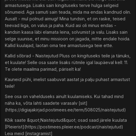
armastusega. Lisaks sain kingituseks terve hulga selgeid
sõnumeid. Aga samuti sain teada, mida ma endas kandnud olin.
Ausalt - mul polnud aimugi! Mina tundsin, et on raske, teised
teevad liiga, on valus ja paha. Kuid asi oli minus endas -
kandsin kaasa läbi elamata leina, solvumist ja valu. Lisaks sain
selge suunise, et minu missioon on jagada, mitte endale hoida.
Kallid kuulajad, laotan oma tee armastusega teie ette.
Kallid sõbrad - Naistejutud Pluss on kingituseks teile ja tänuks,
et kuulate! Selle osa saate lisaks rütmile igal laupäeval kell: 11.
Te olete maailma parimad, päriselt ka!
Kauneid pühi, imelist saabuvat aastat ja palju puhast armastust
teile!
See osa on vahelduseks ainult kuulamiseks. Kui tahad mind
näha ka, võta lahti saadete varasalv [siit]
(https://digiajakirjad.postimees.ee/term/508025/naistejutud)
Kõik saate &quot;Naistejutud&quot; osad saad järele kuulata
[Pleierist](https://postimees.pleier.ee/podcast/naistejutud)
Leia meid [instagramist]