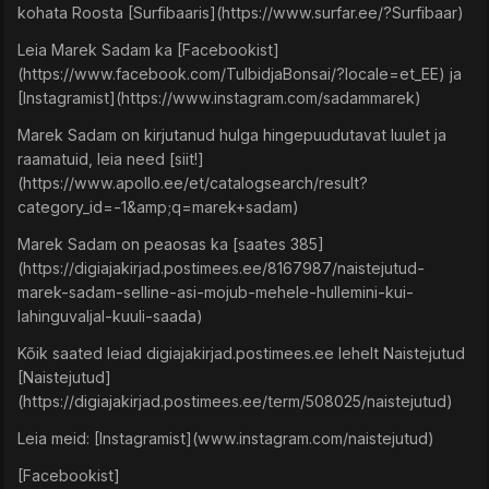
kohata Roosta [Surfibaaris](https://www.surfar.ee/?Surfibaar)
Leia Marek Sadam ka [Facebookist]
(https://www.facebook.com/TulbidjaBonsai/?locale=et_EE) ja
[Instagramist](https://www.instagram.com/sadammarek)
Marek Sadam on kirjutanud hulga hingepuudutavat luulet ja
raamatuid, leia need [siit!]
(https://www.apollo.ee/et/catalogsearch/result?
category_id=-1&amp;q=marek+sadam)
Marek Sadam on peaosas ka [saates 385]
(https://digiajakirjad.postimees.ee/8167987/naistejutud-
marek-sadam-selline-asi-mojub-mehele-hullemini-kui-
lahinguvaljal-kuuli-saada)
Kõik saated leiad digiajakirjad.postimees.ee lehelt Naistejutud
[Naistejutud]
(https://digiajakirjad.postimees.ee/term/508025/naistejutud)
Leia meid: [Instagramist](www.instagram.com/naistejutud)
[Facebookist]