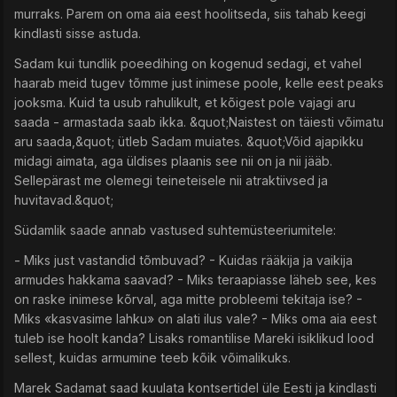
murraks. Parem on oma aia eest hoolitseda, siis tahab keegi
kindlasti sisse astuda.
Sadam kui tundlik poeedihing on kogenud sedagi, et vahel
haarab meid tugev tõmme just inimese poole, kelle eest peaks
jooksma. Kuid ta usub rahulikult, et kõigest pole vajagi aru
saada - armastada saab ikka. &quot;Naistest on täiesti võimatu
aru saada,&quot; ütleb Sadam muiates. &quot;Võid ajapikku
midagi aimata, aga üldises plaanis see nii on ja nii jääb.
Sellepärast me olemegi teineteisele nii atraktiivsed ja
huvitavad.&quot;
Südamlik saade annab vastused suhtemüsteeriumitele:
- Miks just vastandid tõmbuvad? - Kuidas rääkija ja vaikija
armudes hakkama saavad? - Miks teraapiasse läheb see, kes
on raske inimese kõrval, aga mitte probleemi tekitaja ise? -
Miks «kasvasime lahku» on alati ilus vale? - Miks oma aia eest
tuleb ise hoolt kanda? Lisaks romantilise Mareki isiklikud lood
sellest, kuidas armumine teeb kõik võimalikuks.
Marek Sadamat saad kuulata kontsertidel üle Eesti ja kindlasti