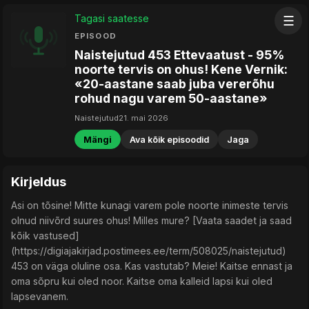
Tagasi saatesse
☰
EPISOOD
Naistejutud 453 Ettevaatust - 95%
noorte tervis on ohus! Kene Vernik:
«20-aastane saab juba vererõhu
rohud nagu varem 50-aastane»
Naistejutud
21. mai 2026
Mängi
Ava kõik episoodid
Jaga
Kirjeldus
Asi on tõsine! Mitte kunagi varem pole noorte inimeste tervis
olnud niivõrd suures ohus! Milles mure? [Vaata saadet ja saad
kõik vastused]
(https://digiajakirjad.postimees.ee/term/508025/naistejutud)
453 on väga oluline osa. Kas vastutab? Meie! Kaitse ennast ja
oma sõpru kui oled noor. Kaitse oma kalleid lapsi kui oled
lapsevanem.