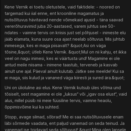
Kene Vernik ei toetu oletustele, vaid faktidele: - noored on
targemad kui iial enne, ent krooniline magamatus ja
nutisõltuvus hävitavad nende võimekaid ajusid - täna saavad
vererõhuravimid juba 20-aastased, varem juhtus see 50-
ndates - vaimne tervis on kriisis just sel põhjusel - inimeste elu
jääb elamata, kuna suure osa ajast neelab sõltuvus. Mis juhtub
inimesega, kes ei maga piisavalt? &quot;Asi on väga
tõsine,&quot; ütleb Kene Vernik. &quot;Mul on nii kahju, et ikka
veel on nagu inimesi, kes ei väärtusta und! Magamine ei ole
antud meile niisama - inimene taastub, terveneb ja kasvab
ainult une ajal. Päeval ainult kulutab. Jätke see meelde! Kui sa
ei maga, siis kulud ja vananed väga kiiresti ja sured ära.&quot;
Uni on ülioluline asi elus. Kene Vernik kutsub üles võtma und
tõsiselt, sest magamine ei ole „luksus“ või „igav osa elust“, vaid
alus, millel püsib nii meie füüsiline tervis, vaimne heaolu,
õppimisvõime kui ka suhted.
Stopp, avage silmad, sõbrad! Me ei saa nutisõltuvusele enam
läbi sõrmede vaadata, ent paljud vanemad on seda teinud. Ja
vanemad ise toidavad seda sõltuvust! &quot;Mina olen lapsele