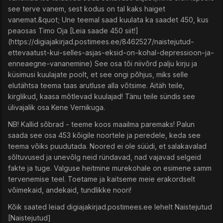
see terve vanem, sest kodus on tal kaks haiget
vanemat.&quot; Une teemal saad kuulata ka saadet 450, kus
peaosas Timo Oja [Leia saade 450 siit!]
(https://digiajakirjad.postimees.ee/8462527/naistejutud-
ettevaatust-kui-selles-asjas-eksid-on-kohal-depressioon-ja-
enneaegne-vananemine) See osa tõi niivõrd palju kirju ja
küsimusi kuulajate poolt, et see ongi põhjus, miks selle
elutähtsa teema taas arutluse alla võtsime. Aitäh teile,
kirglikud, kaasa mõtlevad kuulajad! Tänu teile sündis see
ülivajalik osa Kene Vernikuga.
NB! Kallid sõbrad - teeme koos maailma paremaks! Palun
saada see osa 453 kõigile noortele ja peredele, keda see
teema võiks puudutada. Noored ei ole süüdi, et salakavalad
sõltuvused ja unevõlg neid ründavad, nad vajavad selgeid
fakte ja tuge. Valguse heitmine murekohale on esimene samm
tervenemise teel. Toetame ja kaitseme meie erakordselt
võimekaid, andekaid, tundlikke noori!
Kõik saated leiad digiajakirjad.postimees.ee lehelt Naistejutud
[Naistejutud]