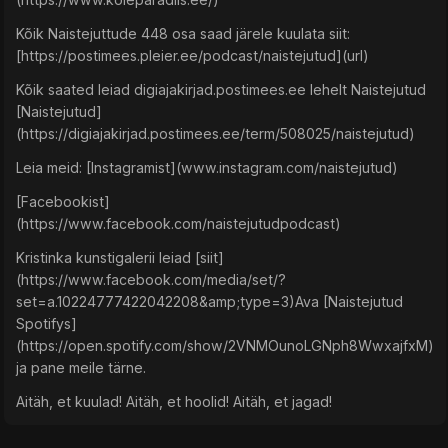
Kõik Naistejuttude 448 osa saad järele kuulata siit:
[https://postimees.pleier.ee/podcast/naistejutud](url)
Kõik saated leiad digiajakirjad.postimees.ee lehelt Naistejutud
[Naistejutud]
(https://digiajakirjad.postimees.ee/term/508025/naistejutud)
Leia meid: [Instagramist](www.instagram.com/naistejutud)
[Facebookist]
(https://www.facebook.com/naistejutudpodcast)
Kristinka kunstigalerii leiad [siit]
(https://www.facebook.com/media/set/?
set=a.10224777422042208&amp;type=3) ​ Ava [Naistejutud
Spotifys]
(https://open.spotify.com/show/2VNMOunoLGNph8WwxajfxM)
ja pane meile tärne.
Aitäh, et kuulad! Aitäh, et hoolid! Aitäh, et jagad!