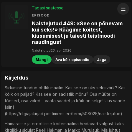
Tagasi saatesse
☰
EPISOOD
Naistejutud 449: «See on põnevam
kui seks!» Räägime köitest,
kiusamisest ja täiesti teistmoodi
naudingust
Naistejutud
23. apr 2026
Mängi
Ava kõik episoodid
Jaga
Kirjeldus
Sidumine tundub ohtlik maailm. Kas see on üks seksivärk? Kas
kõik on paljad? Kas see on sadistlik mõnu? Osa müüte on
tõesed, osa valed - vaata saadet ja kõik on selge! Uus saade
[siin]
(https://digiajakirjad.postimees.ee/term/508025/naistejutud)
Hämarasse ja erootilisse köitemaailma heidavad valgust kaks
kirglikku sidujat Reeli Hakman ja Marko Murulauk. Mis juhtus