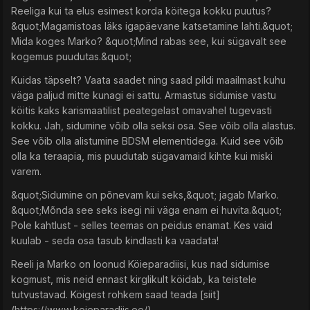
Reeliga kui ta elus esimest korda köitega kokku puutus?
&quot;Magamistoas läks igapäevane katsetamine lahti.&quot;
Mida koges Marko? &quot;Mind rabas see, kui sügavalt see
kogemus puudutas.&quot;
Kuidas täpselt? Vaata saadet ning saad pildi maailmast kuhu
väga paljud mitte kunagi ei sattu. Armastus sidumise vastu
köitis kaks karismaatilist peategelast omavahel tugevasti
kokku. Jah, sidumine võib olla seksi osa. See võib olla alastus.
See võib olla alistumine BDSM elementidega. Kuid see võib
olla ka teraapia, mis puudutab sügavamaid kihte kui miski
varem.
&quot;Sidumine on põnevam kui seks,&quot; jagab Marko.
&quot;Mõnda see seks isegi nii väga enam ei huvita.&quot;
Pole kahtlust - selles teemas on peidus enamat. Kes vaid
kuulab - seda osa tasub kindlasti ka vaadata!
Reeli ja Marko on loonud Köieparadiisi, kus nad sidumise
kogmust, mis neid ennast kirglikult köidab, ka teistele
tutvustavad. Köigest rohkem saad teada [siit]
(https://www.koieparadiis.ee/)