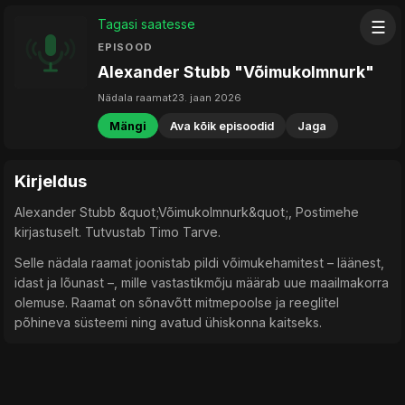
Tagasi saatesse
☰
EPISOOD
Alexander Stubb "Võimukolmnurk"
Nädala raamat
23. jaan 2026
Mängi
Ava kõik episoodid
Jaga
Kirjeldus
Alexander Stubb &quot;Võimukolmnurk&quot;, Postimehe
kirjastuselt. Tutvustab Timo Tarve.
Selle nädala raamat joonistab pildi võimukehamitest – läänest,
idast ja lõunast –, mille vastastikmõju määrab uue maailmakorra
olemuse. Raamat on sõnavõtt mitmepoolse ja reeglitel
põhineva süsteemi ning avatud ühiskonna kaitseks.