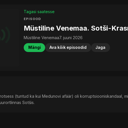
Tagasi saatesse
EPISOOD
Müstiline Venemaa. Sotši-Kras
Müstiline Venemaa
7. juuni 2026
Mängi
Ava kõik episoodid
Jaga
rotsess (tuntud ka kui Medunovi afäär) oli korruptsiooniskandaal, mi
uurortlinnas Sotšis.