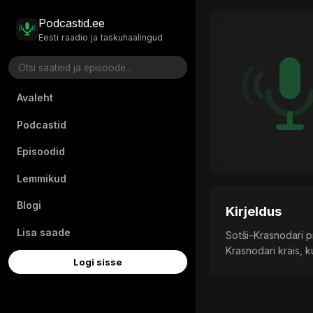
Podcastid.ee
Eesti raadio ja taskuhaalingud
Avaleht
Podcastid
Episoodid
Lemmikud
Blogi
Kirjeldus
Lisa saade
Sotši-Krasnodari p
Krasnodari krais, k
Logi sisse