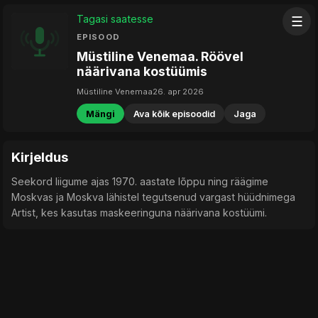
Tagasi saatesse
☰
EPISOOD
Müstiline Venemaa. Röövel
näärivana kostüümis
Müstiline Venemaa
26. apr 2026
Mängi
Ava kõik episoodid
Jaga
Kirjeldus
Seekord liigume ajas 1970. aastate lõppu ning räägime
Moskvas ja Moskva lähistel tegutsenud vargast hüüdnimega
Artist, kes kasutas maskeeringuna näärivana kostüümi.