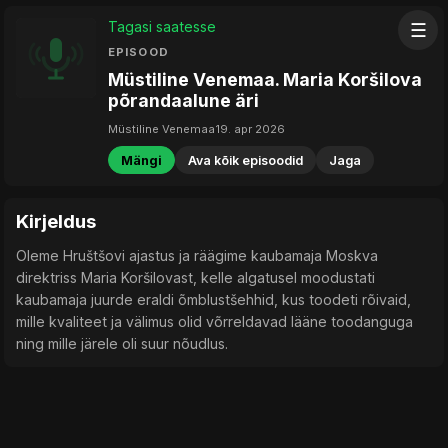
Tagasi saatesse
☰
EPISOOD
Müstiline Venemaa. Maria Koršilova
põrandaalune äri
Müstiline Venemaa
19. apr 2026
Mängi
Ava kõik episoodid
Jaga
Kirjeldus
Oleme Hruštšovi ajastus ja räägime kaubamaja Moskva
direktriss Maria Koršilovast, kelle algatusel moodustati
kaubamaja juurde eraldi õmblustšehhid, kus toodeti rõivaid,
mille kvaliteet ja välimus olid võrreldavad lääne toodanguga
ning mille järele oli suur nõudlus.