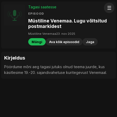
Tagasi saatesse
☰
EPISOOD
Müstiline Venemaa. Lugu võltsitud
postmarkidest
Müstiline Venemaa
23. nov 2025
Mängi
Ava kõik episoodid
Jaga
Kirjeldus
Pöördume mõni aeg tagasi jutuks olnud teema juurde, kus
käsitlesime 19.-20. sajandivahetuse kuritegevust Venemaal.