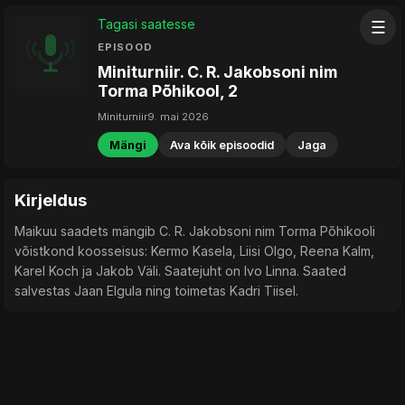
Tagasi saatesse
☰
EPISOOD
Miniturniir. C. R. Jakobsoni nim
Torma Põhikool, 2
Miniturniir
9. mai 2026
Mängi
Ava kõik episoodid
Jaga
Kirjeldus
Maikuu saadets mängib C. R. Jakobsoni nim Torma Põhikooli
võistkond koosseisus: Kermo Kasela, Liisi Olgo, Reena Kalm,
Karel Koch ja Jakob Väli. Saatejuht on Ivo Linna. Saated
salvestas Jaan Elgula ning toimetas Kadri Tiisel.