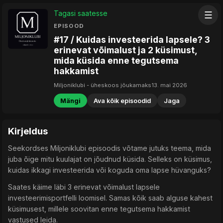
Tagasi saatesse
☰
EPISOOD
#17 / Kuidas investeerida lapsele? 3
erinevat võimalust ja 2 küsimust,
mida küsida enne tegutsema
hakkamist
Miljoniklubi - üheskoos jõukamaks
13. mai 2026
Mängi
Ava kõik episoodid
Jaga
Kirjeldus
Seekordses Miljoniklubi episoodis võtame jutuks teema, mida
juba õige mitu kuulajat on jõudnud küsida. Selleks on küsimus,
kuidas ikkagi investeerida või koguda oma lapse hüvanguks?
Saates käime läbi 3 erinevat võimalust lapsele
investeerimisportfelli loomisel. Samas kõik saab alguse kahest
küsimusest, millele soovitan enne tegutsema hakkamist
vastused leida.