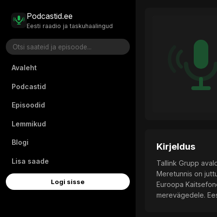
Podcastid.ee
Eesti raadio ja taskuhaalingud
Avaleht
Podcastid
Episoodid
Lemmikud
Blogi
Kirjeldus
Lisa saade
Tallink Grupp aval
Meretunnis on juttu
Logi sisse
Euroopa Kaitsefond
merevägedele. Eest