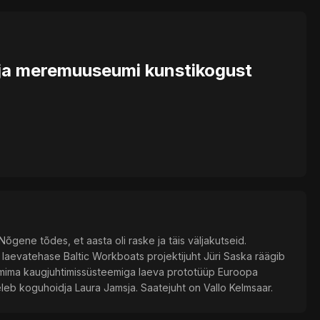
rd ja meremuuseumi kunstikogust
ene tõdes, et aasta oli raske ja täis väljakutseid.
maa laevatehase Baltic Workboats projektijuht Jüri Saska räägib
almima kaugjuhtimissüsteemiga laeva prototüüp Euroopa
leb koguhoidja Laura Jamsja. Saatejuht on Vallo Kelmsaar.