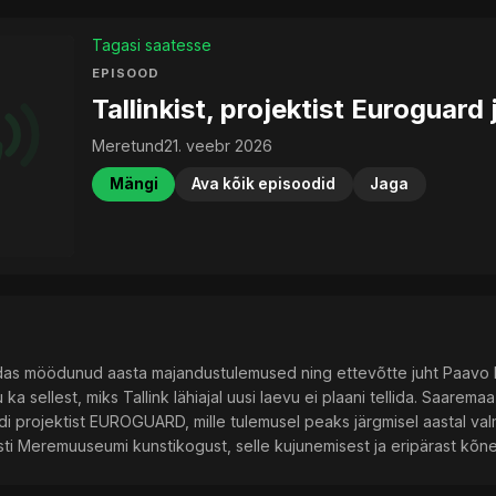
Tagasi saatesse
EPISOOD
Tallinkist, projektist Eurogua
Meretund
21. veebr 2026
Mängi
Ava kõik episoodid
Jaga
das möödunud aasta majandustulemused ning ettevõtte juht Paavo Nõg
 ka sellest, miks Tallink lähiajal uusi laevu ei plaani tellida. Saare
i projektist EUROGUARD, mille tulemusel peaks järgmisel aastal v
i Meremuuseumi kunstikogust, selle kujunemisest ja eripärast kõne