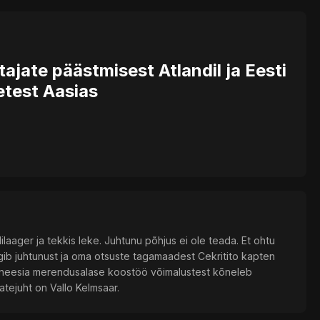
ajate päästmisest Atlandil ja Eesti
test Aasias
lilaager ja tekkis leke. Juhtunu põhjus ei ole teada. Et ohtu
äägib juhtunust ja oma otsuste tagamaadest Cekritito kapten
ndoneesia merendusalase koostöö võimalustest kõneleb
atejuht on Vallo Kelmsaar.