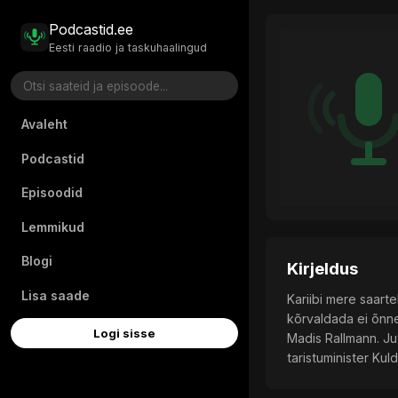
Podcastid.ee
Eesti raadio ja taskuhaalingud
Avaleht
Podcastid
Episoodid
Lemmikud
Blogi
Kirjeldus
Lisa saade
Kariibi mere saarte
kõrvaldada ei õnnes
Logi sisse
Madis Rallmann. Ju
taristuminister Kul