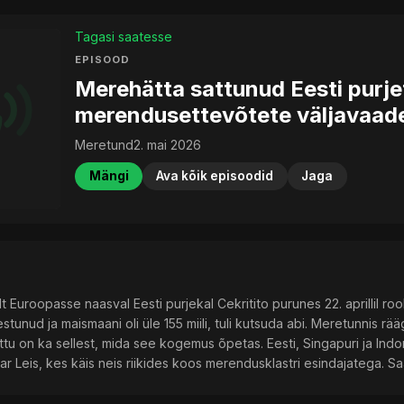
Tagasi saatesse
EPISOOD
Merehätta sattunud Eesti purjet
merendusettevõtete väljavaade
Meretund
2. mai 2026
Mängi
Ava kõik episoodid
Jaga
lt Euroopasse naasval Eesti purjekal Cekritito purunes 22. aprillil roo
tunud ja maismaani oli üle 155 miili, tuli kutsuda abi. Meretunnis r
ttu on ka sellest, mida see kogemus õpetas. Eesti, Singapuri ja I
dar Leis, kes käis neis riikides koos merendusklastri esindajatega. Sa