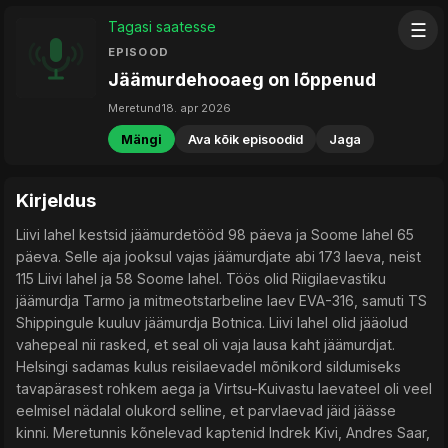
Tagasi saatesse
☰
EPISOOD
Jäämurdehooaeg on lõppenud
Meretund
18. apr 2026
Mängi
Ava kõik episoodid
Jaga
Kirjeldus
Liivi lahel kestsid jäämurdetööd 98 päeva ja Soome lahel 65
päeva. Selle aja jooksul vajas jäämurdjate abi 173 laeva, neist
115 Liivi lahel ja 58 Soome lahel. Töös olid Riigilaevastiku
jäämurdja Tarmo ja mitmeotstarbeline laev EVA-316, samuti TS
Shippingule kuuluv jäämurdja Botnica. Liivi lahel olid jääolud
vahepeal nii rasked, et seal oli vaja lausa kaht jäämurdjat.
Helsingi sadamas kulus reisilaevadel mõnikord sildumiseks
tavapärasest rohkem aega ja Virtsu-Kuivastu laevateel oli veel
eelmisel nädalal olukord selline, et parvlaevad jäid jäässe
kinni. Meretunnis kõnelevad kaptenid Indrek Kivi, Andres Saar,