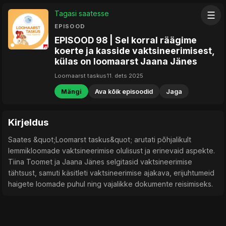
Tagasi saatesse
☰
EPISOOD
EPISOOD 98 | Sel korral räägime
koerte ja kasside vaktsineerimisest,
külas on loomaarst Jaana Jänes
Loomaarst taskus
11. dets 2025
Mängi
Ava kõik episoodid
Jaga
Kirjeldus
Saates &quot;Loomarst taskus&quot; arutati põhjalikult
lemmikloomade vaktsineerimise olulisust ja erinevaid aspekte.
Tiina Toomet ja Jaana Jänes selgitasid vaktsineerimise
tähtsust, samuti käsitleti vaktsineerimise ajakava, erijuhtumeid
haigete loomade puhul ning vajalikke dokumente reisimiseks.