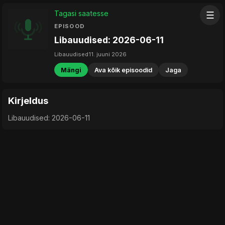
Tagasi saatesse
☰
EPISOOD
Libauudised: 2026-06-11
Libauudised
11. juuni 2026
Mängi
Ava kõik episoodid
Jaga
Kirjeldus
Libauudised: 2026-06-11