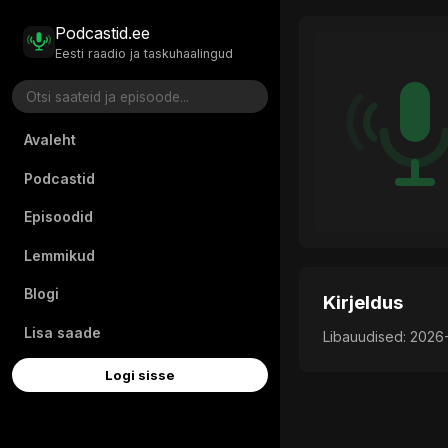
Podcastid.ee
Eesti raadio ja taskuhaalingud
Avaleht
Podcastid
Episoodid
Lemmikud
Blogi
Kirjeldus
Lisa saade
Libauudised: 202
Logi sisse